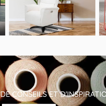
MODÈLE 4541
€
1,890.00
Fauteuil Relax Grand Dossier Tissu Orange
DE CONSEILS ET D'INSPIRATI