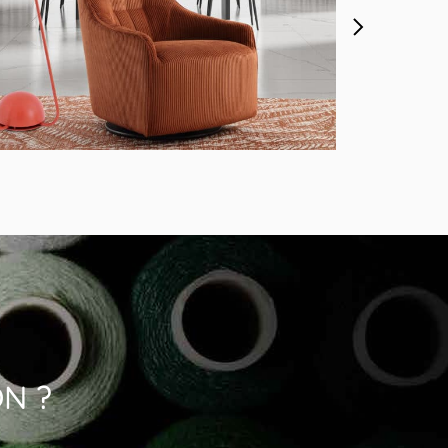
MODÈLE P321
Fauteuil Tournant Marron
ON ?