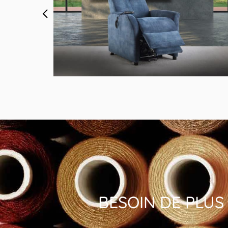
MODÈLE 4307
or
Fauteuil Relax Tissu Bleu
BESOIN DE PLUS 