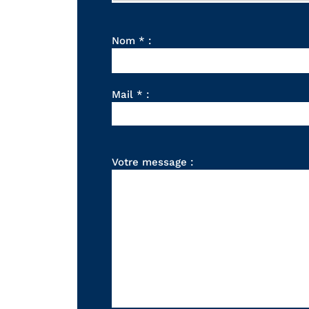
Nom * :
Mail * :
Votre message :