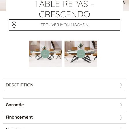
Tables basses
TABLE REPAS –
Tables repas
CRESCENDO
Tapis
TROUVER MON MAGASIN
PAR STYLE
Classique
Contemporain
Industriel
DESCRIPTION
Garantie
PAR FORME
Financement
Canapés avec méridienne