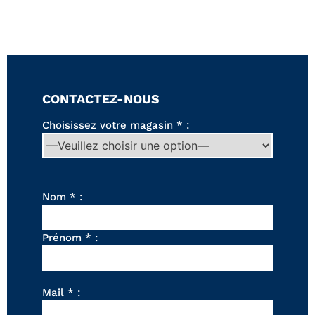
Canapés convertibles
Canapés d'angle
Canapés droits
Canapés modulables
Canapés relax
Fauteuils de relaxation D-Stress
CONTACTEZ-NOUS
PAR TAILLE
Choisissez votre magasin * :
Canapés 2 places
Canapés 3 places
Canapés 4 places
Canapés panoramiques
Nom * :
Fauteuils
Poufs
Prénom * :
CANAPÉS
Tous les produits
Mail * :