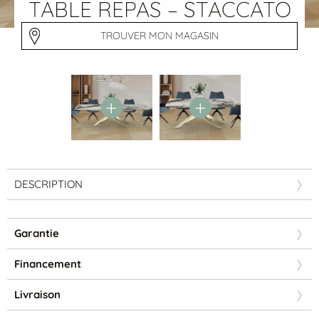
Tables basses
TABLE REPAS – STACCATO
Tables repas
Tapis
TROUVER MON MAGASIN
PAR STYLE
Classique
Contemporain
Industriel
DESCRIPTION
Garantie
Financement
PAR FORME
Livraison
Canapés avec méridienne