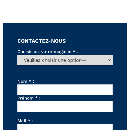
Canapés convertibles
Canapés d'angle
Canapés droits
Canapés modulables
Canapés relax
Fauteuils de relaxation D-Stress
CONTACTEZ-NOUS
PAR TAILLE
Choisissez votre magasin * :
Canapés 2 places
Canapés 3 places
Canapés 4 places
Canapés panoramiques
Nom * :
Fauteuils
Poufs
Prénom * :
CANAPÉS
Tous les produits
Mail * :