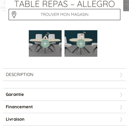
Tables basses
TABLE REPAS – ALLEGRO
Tables repas
Tapis
TROUVER MON MAGASIN
PAR STYLE
Classique
Contemporain
Industriel
DESCRIPTION
Garantie
Financement
PAR FORME
Livraison
Canapés avec méridienne