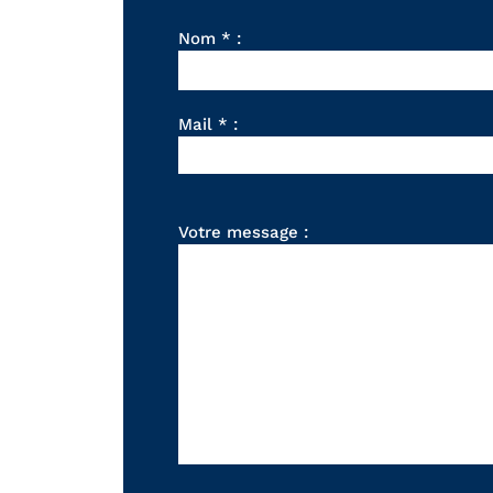
Nom * :
Mail * :
Votre message :