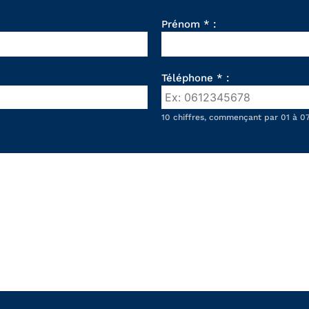
Prénom * :
Téléphone * :
10 chiffres, commençant par 01 à 07