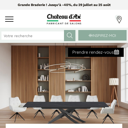
Grande Braderie ! Jusqu’à -40%, du 29 juillet au 25 août
INSPIREZ-MOI
Prendre rendez-vous
CANAPÉS ET FAUTEUILS
MEUBLES ET DÉCO
Tissus Greensofa
PAR CATÉGORIE
850 tissus et 250 cuirs
Chaises
Coussins
PAR MATIÈRE
Enfilades
Luminaires
Canapés cuir
Objets déco
Canapés tissu
Tableaux