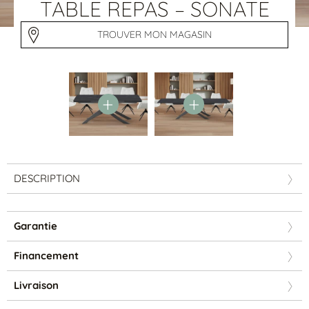
Tables basses
TABLE REPAS – SONATE
Tables repas
Tapis
TROUVER MON MAGASIN
PAR STYLE
Classique
Contemporain
Industriel
DESCRIPTION
Garantie
Financement
PAR FORME
Livraison
Canapés avec méridienne