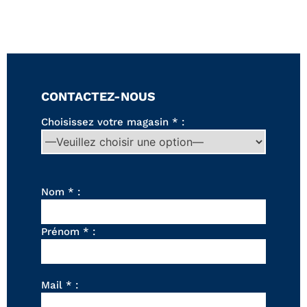
Canapés convertibles
Canapés d'angle
Canapés droits
Canapés modulables
Canapés relax
Fauteuils de relaxation D-Stress
CONTACTEZ-NOUS
PAR TAILLE
Choisissez votre magasin * :
Canapés 2 places
Canapés 3 places
Canapés 4 places
Canapés panoramiques
Nom * :
Fauteuils
Poufs
Prénom * :
CANAPÉS
Tous les produits
Mail * :