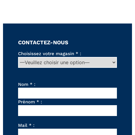
Canapés convertibles
Canapés d'angle
Canapés droits
Canapés modulables
Canapés relax
Fauteuils de relaxation D-Stress
CONTACTEZ-NOUS
PAR TAILLE
Choisissez votre magasin * :
Canapés 2 places
Canapés 3 places
Canapés 4 places
Canapés panoramiques
Nom * :
Fauteuils
Poufs
Prénom * :
CANAPÉS
Tous les produits
Mail * :