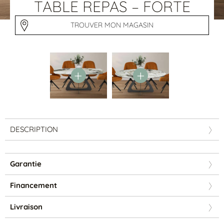
Tables basses
TABLE REPAS – FORTE
Tables repas
Tapis
TROUVER MON MAGASIN
PAR STYLE
Classique
Contemporain
Industriel
DESCRIPTION
Garantie
Financement
PAR FORME
Livraison
Canapés avec méridienne